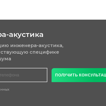
а-акустика
цию инженера-акустика,
етствующую специфике
шума
анных