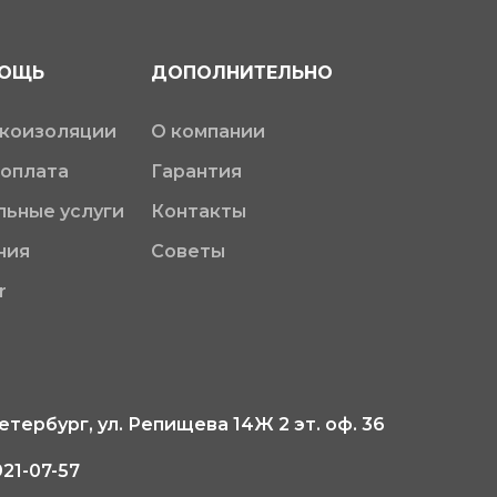
МОЩЬ
ДОПОЛНИТЕЛЬНО
укоизоляции
О компании
 оплата
Гарантия
ьные услуги
Контакты
ния
Советы
r
тербург, ул. Репищева 14Ж 2 эт. оф. 36
921-07-57