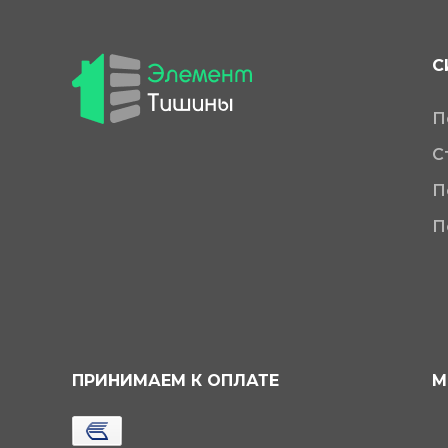
С
П
С
П
П
ПРИНИМАЕМ К ОПЛАТЕ
М